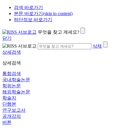
검색 바로가기
본문 바로가기(skip to content)
하단정보 바로가기
무엇을 찾고 계세요?
닫기
삭제
상세검색
상세검색
통합검색
국내학술논문
학위논문
해외학술논문
학술지
단행본
연구보고서
공개강의
버튼