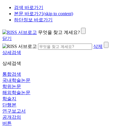
검색 바로가기
본문 바로가기(skip to content)
하단정보 바로가기
무엇을 찾고 계세요?
닫기
삭제
상세검색
상세검색
통합검색
국내학술논문
학위논문
해외학술논문
학술지
단행본
연구보고서
공개강의
버튼