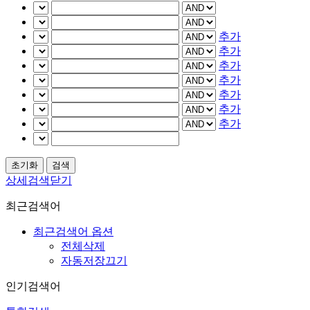
추가
추가
추가
추가
추가
추가
추가
상세검색닫기
최근검색어
최근검색어 옵션
전체삭제
자동저장끄기
인기검색어