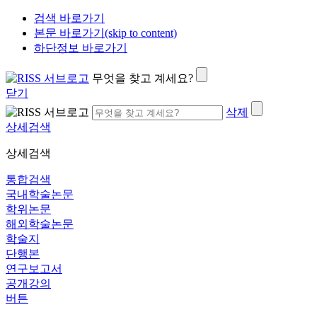
검색 바로가기
본문 바로가기(skip to content)
하단정보 바로가기
무엇을 찾고 계세요?
닫기
삭제
상세검색
상세검색
통합검색
국내학술논문
학위논문
해외학술논문
학술지
단행본
연구보고서
공개강의
버튼