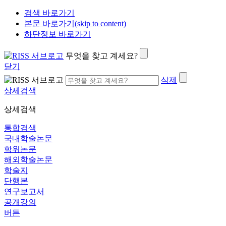
검색 바로가기
본문 바로가기(skip to content)
하단정보 바로가기
무엇을 찾고 계세요?
닫기
삭제
상세검색
상세검색
통합검색
국내학술논문
학위논문
해외학술논문
학술지
단행본
연구보고서
공개강의
버튼