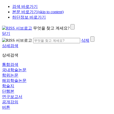
검색 바로가기
본문 바로가기(skip to content)
하단정보 바로가기
무엇을 찾고 계세요?
닫기
삭제
상세검색
상세검색
통합검색
국내학술논문
학위논문
해외학술논문
학술지
단행본
연구보고서
공개강의
버튼