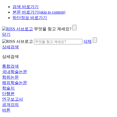
검색 바로가기
본문 바로가기(skip to content)
하단정보 바로가기
무엇을 찾고 계세요?
닫기
삭제
상세검색
상세검색
통합검색
국내학술논문
학위논문
해외학술논문
학술지
단행본
연구보고서
공개강의
버튼