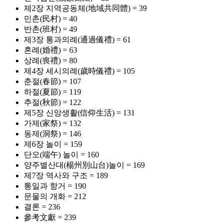
제2장 지역공동체(地域共同體) = 39
민촌(民村) = 40
반촌(班村) = 49
제3장 통과의례(通過儀禮) = 61
혼례(婚禮) = 63
상례(喪禮) = 80
제4장 세시의례(歲時儀禮) = 105
춘절(春節) = 107
하절(夏節) = 119
추절(秋節) = 122
제5장 신앙생활(信仰生活) = 131
가제(家祭) = 132
동제(洞祭) = 146
제6장 놀이 = 159
단오(端午) 놀이 = 160
양주별산대(楊州別山台)놀이 = 169
제7장 역사와 구조 = 189
통일과 항거 = 190
문물의 개화 = 212
결론 = 236
參考文獻 = 239