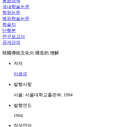
통합검색
국내학술논문
학위논문
해외학술논문
학술지
단행본
연구보고서
공개강의
韓國傳統文化의 構造的 理解
저자
이광규
발행사항
서울: 서울대학교출판부, 1994
발행연도
1994
작성언어