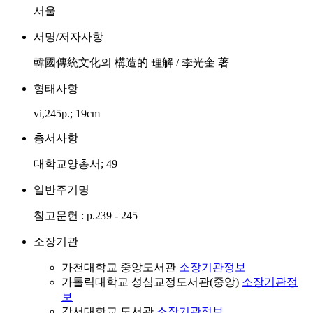
서울
서명/저자사항
韓國傳統文化의 構造的 理解 / 李光奎 著
형태사항
vi,245p.; 19cm
총서사항
대학교양총서; 49
일반주기명
참고문헌 : p.239 - 245
소장기관
가천대학교 중앙도서관
소장기관정보
가톨릭대학교 성심교정도서관(중앙)
소장기관정
보
강서대학교 도서관
소장기관정보