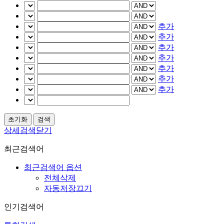
추가
추가
추가
추가
추가
추가
추가
상세검색닫기
최근검색어
최근검색어 옵션
전체삭제
자동저장끄기
인기검색어