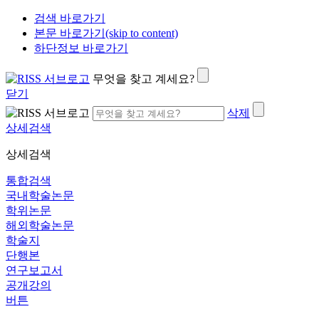
검색 바로가기
본문 바로가기(skip to content)
하단정보 바로가기
무엇을 찾고 계세요?
닫기
삭제
상세검색
상세검색
통합검색
국내학술논문
학위논문
해외학술논문
학술지
단행본
연구보고서
공개강의
버튼