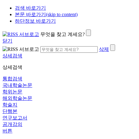
검색 바로가기
본문 바로가기(skip to content)
하단정보 바로가기
무엇을 찾고 계세요?
닫기
삭제
상세검색
상세검색
통합검색
국내학술논문
학위논문
해외학술논문
학술지
단행본
연구보고서
공개강의
버튼