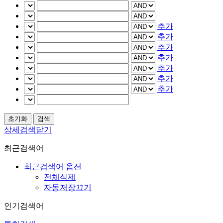
추가
추가
추가
추가
추가
추가
추가
상세검색닫기
최근검색어
최근검색어 옵션
전체삭제
자동저장끄기
인기검색어