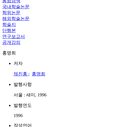
통합검색
국내학술논문
학위논문
해외학술논문
학술지
단행본
연구보고서
공개강의
홍명희
저자
채진홍
;
홍명희
발행사항
서울 : 새미, 1996
발행연도
1996
작성언어