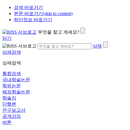
검색 바로가기
본문 바로가기(skip to content)
하단정보 바로가기
무엇을 찾고 계세요?
닫기
삭제
상세검색
상세검색
통합검색
국내학술논문
학위논문
해외학술논문
학술지
단행본
연구보고서
공개강의
버튼