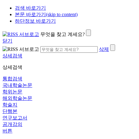
검색 바로가기
본문 바로가기(skip to content)
하단정보 바로가기
무엇을 찾고 계세요?
닫기
삭제
상세검색
상세검색
통합검색
국내학술논문
학위논문
해외학술논문
학술지
단행본
연구보고서
공개강의
버튼