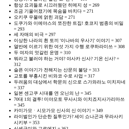
항상 요괴들로 시끄러웠던 히메지 성 = 269
조금 기울어졌기에 목숨을 바치다 = 271
오키쿠 우물에 얽힌 괴담 = 271
도쿠가와 이에야스의 쪼잔한 트집! 호코지 범종의 비밀
= 293
세 자매의 비극 = 297
이상한 나라의 흰 토끼 '이나바의 우사기' 이야기 = 307
열반에 이르기 위한 여섯 가지 수행 로쿠하라미쓰 = 308
두 여자의 엇갈린 운명 = 310
뭐라고 불러야 하는 거야? 야사카 신사? 기온 신사? =
312
슬픈 이야기가 전해지는 산문의 불당 = 313
교토를 부흥시킨 비와코 수로 사업 = 317
두려움의 대상에서 학문의 신으로 스가와라노 미치자네
= 337
일본 센고쿠 시대를 연 오닌의 난 = 345
70대 1의 결투! 미야모토 무사시와 이치죠지사가리마쓰
= 345
카미가모ㆍ시모가모 신사의 신 이야기 = 349
라이벌인가 단순한 질투인가? 세이 쇼나곤과 무라사키
시키부 = 353
신센구미와 고료에지 = 362