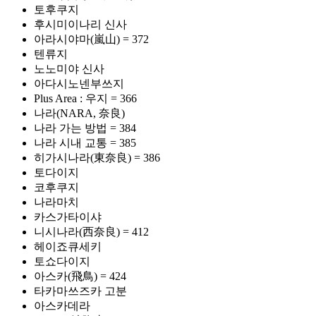
토후쿠지
후시미이나리 신사
아라시야마(嵐山) = 372
텐류지
노노미야 신사
아다시노넨부쓰지
Plus Area : 우지 = 366
나라(NARA, 奈良)
나라 가는 방법 = 384
나라 시내 교통 = 385
히가시나라(東奈良) = 386
토다이지
코후쿠지
나라마치
카스가타이샤
니시나라(西奈良) = 412
헤이죠큐세키
토쇼다이지
아스카(飛鳥) = 424
타카마쓰즈카 고분
아스카데라