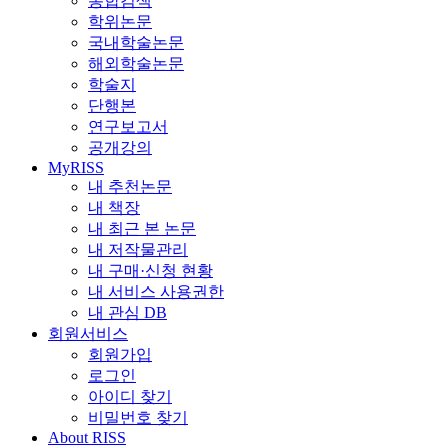
통합검색
학위논문
국내학술논문
해외학술논문
학술지
단행본
연구보고서
공개강의
MyRISS
내 추천논문
내 책장
내 최근 본 논문
내 저작물관리
내 구매·신청 현황
내 서비스 사용권한
내 관심 DB
회원서비스
회원가입
로그인
아이디 찾기
비밀번호 찾기
About RISS