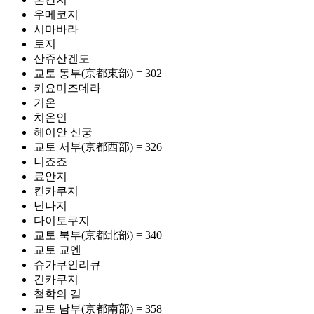
우메코지
시마바라
토지
산쥬산겐도
교토 동부(京都東部) = 302
키요미즈데라
기온
치온인
헤이안 신궁
교토 서부(京都西部) = 326
니죠죠
료안지
킨카쿠지
닌나지
다이토쿠지
교토 북부(京都北部) = 340
교토 교엔
슈가쿠인리큐
긴카쿠지
철학의 길
교토 남부(京都南部) = 358