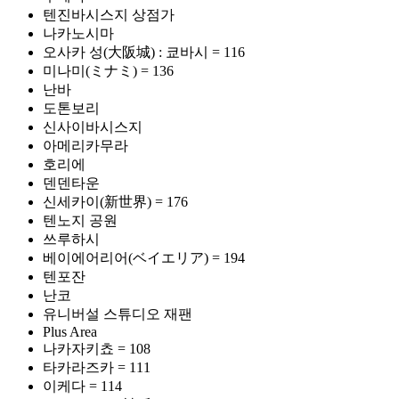
텐진바시스지 상점가
나카노시마
오사카 성(大阪城) : 쿄바시 = 116
미나미(ミナミ) = 136
난바
도톤보리
신사이바시스지
아메리카무라
호리에
덴덴타운
신세카이(新世界) = 176
텐노지 공원
쓰루하시
베이에어리어(ベイエリア) = 194
텐포잔
난코
유니버설 스튜디오 재팬
Plus Area
나카자키쵸 = 108
타카라즈카 = 111
이케다 = 114