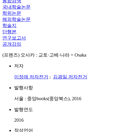
통합검색
국내학술논문
학위논문
해외학술논문
학술지
단행본
연구보고서
공개강의
(프렌즈) 오사카 : 교토·고베·나라 = Osaka
저자
이정애
저자전거
;
김광일
저자전거
발행사항
서울 : 중앙books(중앙북스), 2016
발행연도
2016
작성언어