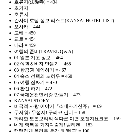
호류지(法隆寺) = 434
호키지
호류지
칸사이 호텔 정보 리스트(KANSAI HOTEL LIST)
오사카 = 444
고베 = 450
교토 = 454
나라 = 459
여행의 준비(TRAVEL Q＆A)
01 일본 기초 정보 = 464
02 여권＆비자 만들기 = 465
03 항공권 예약하기 = 467
04 숙소 선택의 노하우 = 468
05 여행 짐싸기 = 470
06 환전 하기 = 472
07 국제운전면허증 만들기 = 473
KANSAI STORY
비극적 사랑 이야기『소네자키신쥬』 = 69
무서워? 무섭지! 구리코 런너 = 158
화려한 도톤보리의 색다른 이면 호젠지요코쵸 = 159
네게 행복을 가져다줄게! 빌리켄 = 183
탱탱하게 올라온 빨간 코 '텐구' = 190