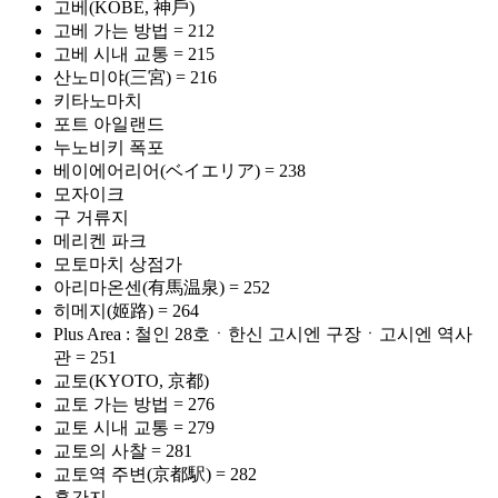
고베(KOBE, 神戶)
고베 가는 방법 = 212
고베 시내 교통 = 215
산노미야(三宮) = 216
키타노마치
포트 아일랜드
누노비키 폭포
베이에어리어(ベイエリア) = 238
모자이크
구 거류지
메리켄 파크
모토마치 상점가
아리마온센(有馬温泉) = 252
히메지(姬路) = 264
Plus Area : 철인 28호ㆍ한신 고시엔 구장ㆍ고시엔 역사
관 = 251
교토(KYOTO, 京都)
교토 가는 방법 = 276
교토 시내 교통 = 279
교토의 사찰 = 281
교토역 주변(京都駅) = 282
혼간지