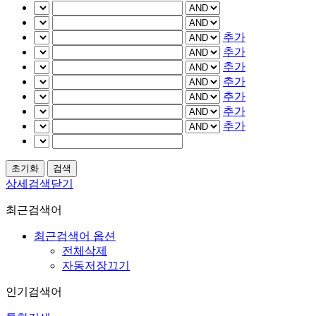
추가
추가
추가
추가
추가
추가
추가
상세검색닫기
최근검색어
최근검색어 옵션
전체삭제
자동저장끄기
인기검색어