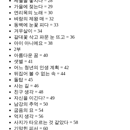
세월을 놓치다 = 28
가을에 젖는다 = 29
연리목의 노래 = 30
벼랑의 제왕 매 = 32
동백에 눈꽃 피다 = 33
겨우살이 = 34
갈대꽃 삭고 파문 눈 뜨고 = 36
아이 아니에요 = 38
2부
아름다운 꿈 = 40
샛별 = 41
어느 청년의 인생 계획 = 42
뒤집어 볼 수 없는 속 = 44
돌탑 = 45
사는 길 = 46
친구 생각 = 48
자신을 이긴다? = 49
남강의 추억 = 50
굽음의 묘 = 54
억지 생각 = 56
사지가 타오르는 것 같았다 = 58
기막힌 피서 = 60