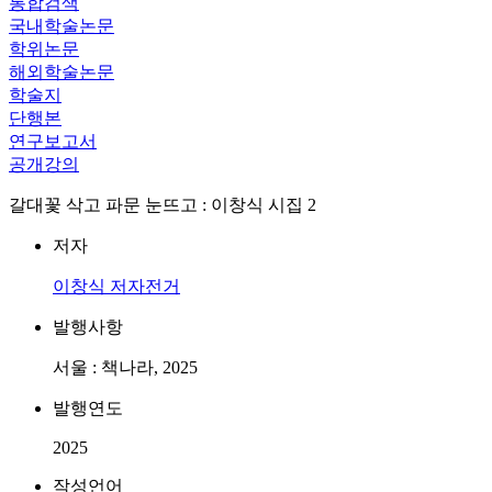
통합검색
국내학술논문
학위논문
해외학술논문
학술지
단행본
연구보고서
공개강의
갈대꽃 삭고 파문 눈뜨고 : 이창식 시집 2
저자
이창식
저자전거
발행사항
서울 : 책나라, 2025
발행연도
2025
작성언어