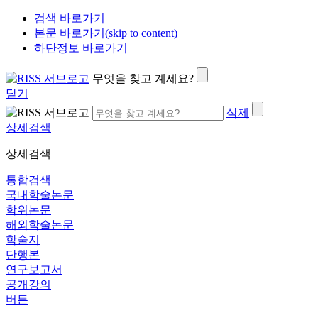
검색 바로가기
본문 바로가기(skip to content)
하단정보 바로가기
무엇을 찾고 계세요?
닫기
삭제
상세검색
상세검색
통합검색
국내학술논문
학위논문
해외학술논문
학술지
단행본
연구보고서
공개강의
버튼