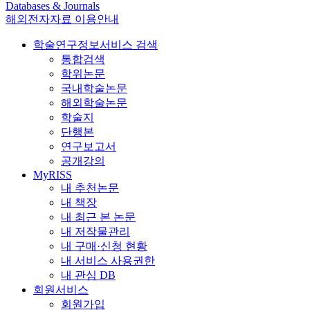
Databases & Journals
해외전자자료 이용안내
학술연구정보서비스 검색
통합검색
학위논문
국내학술논문
해외학술논문
학술지
단행본
연구보고서
공개강의
MyRISS
내 추천논문
내 책장
내 최근 본 논문
내 저작물관리
내 구매·신청 현황
내 서비스 사용권한
내 관심 DB
회원서비스
회원가입