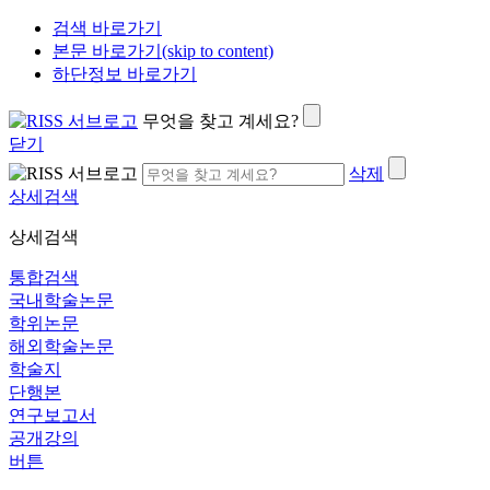
검색 바로가기
본문 바로가기(skip to content)
하단정보 바로가기
무엇을 찾고 계세요?
닫기
삭제
상세검색
상세검색
통합검색
국내학술논문
학위논문
해외학술논문
학술지
단행본
연구보고서
공개강의
버튼