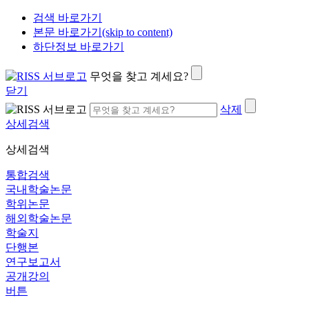
검색 바로가기
본문 바로가기(skip to content)
하단정보 바로가기
무엇을 찾고 계세요?
닫기
삭제
상세검색
상세검색
통합검색
국내학술논문
학위논문
해외학술논문
학술지
단행본
연구보고서
공개강의
버튼