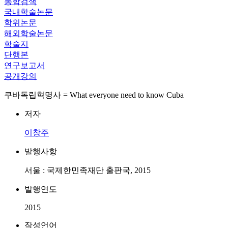
통합검색
국내학술논문
학위논문
해외학술논문
학술지
단행본
연구보고서
공개강의
쿠바독립혁명사 = What everyone need to know Cuba
저자
이창주
발행사항
서울 : 국제한민족재단 출판국, 2015
발행연도
2015
작성언어