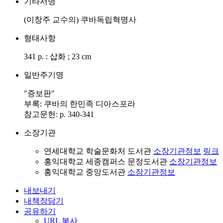
기타서명
(이창주 교수의) 쿠바독립혁명사
형태사항
341 p. : 삽화 ; 23 cm
일반주기명
"증보판"
부록: 쿠바의 한민족 디아스포라
참고문헌: p. 340-341
소장기관
연세대학교 학술문화처 도서관
소장기관정보
링크
홍익대학교 세종캠퍼스 문정도서관
소장기관정보
홍익대학교 중앙도서관
소장기관정보
내보내기
내책장담기
공유하기
URL 복사