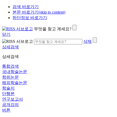
검색 바로가기
본문 바로가기(skip to content)
하단정보 바로가기
무엇을 찾고 계세요?
닫기
삭제
상세검색
상세검색
통합검색
국내학술논문
학위논문
해외학술논문
학술지
단행본
연구보고서
공개강의
버튼