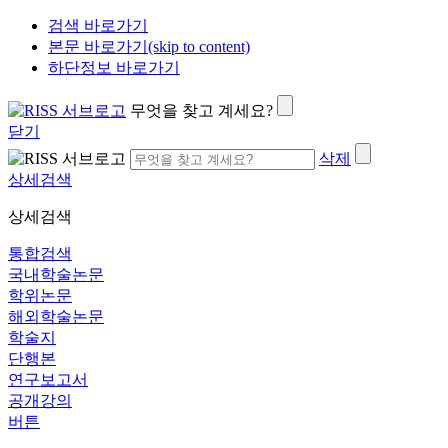
검색 바로가기
본문 바로가기(skip to content)
하단정보 바로가기
무엇을 찾고 계세요?
닫기
삭제
상세검색
상세검색
통합검색
국내학술논문
학위논문
해외학술논문
학술지
단행본
연구보고서
공개강의
버튼