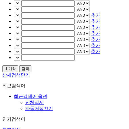
추가
추가
추가
추가
추가
추가
추가
상세검색닫기
최근검색어
최근검색어 옵션
전체삭제
자동저장끄기
인기검색어