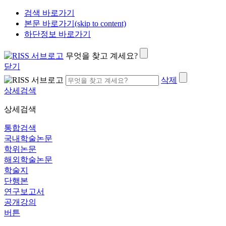
검색 바로가기
본문 바로가기(skip to content)
하단정보 바로가기
무엇을 찾고 계세요?
닫기
삭제
상세검색
상세검색
통합검색
국내학술논문
학위논문
해외학술논문
학술지
단행본
연구보고서
공개강의
버튼