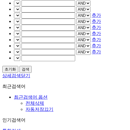
추가
추가
추가
추가
추가
추가
추가
상세검색닫기
최근검색어
최근검색어 옵션
전체삭제
자동저장끄기
인기검색어