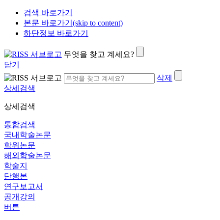
검색 바로가기
본문 바로가기(skip to content)
하단정보 바로가기
무엇을 찾고 계세요?
닫기
삭제
상세검색
상세검색
통합검색
국내학술논문
학위논문
해외학술논문
학술지
단행본
연구보고서
공개강의
버튼