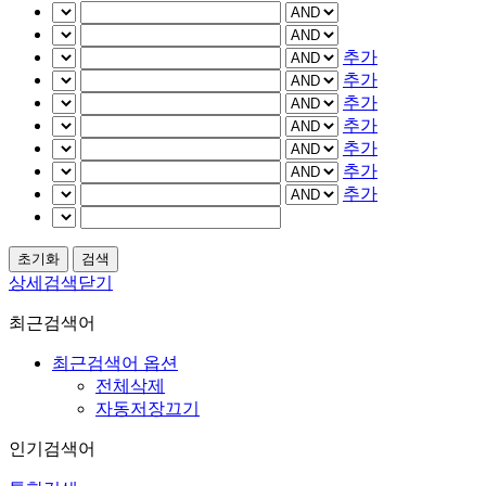
추가
추가
추가
추가
추가
추가
추가
상세검색닫기
최근검색어
최근검색어 옵션
전체삭제
자동저장끄기
인기검색어