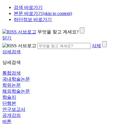
검색 바로가기
본문 바로가기(skip to content)
하단정보 바로가기
무엇을 찾고 계세요?
닫기
삭제
상세검색
상세검색
통합검색
국내학술논문
학위논문
해외학술논문
학술지
단행본
연구보고서
공개강의
버튼