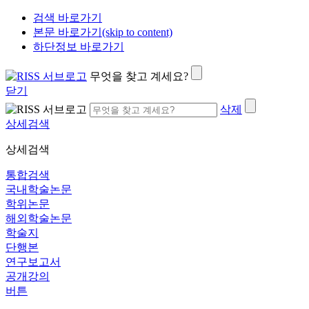
검색 바로가기
본문 바로가기(skip to content)
하단정보 바로가기
무엇을 찾고 계세요?
닫기
삭제
상세검색
상세검색
통합검색
국내학술논문
학위논문
해외학술논문
학술지
단행본
연구보고서
공개강의
버튼