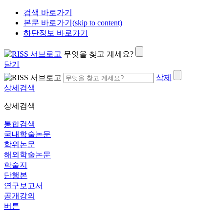
검색 바로가기
본문 바로가기(skip to content)
하단정보 바로가기
무엇을 찾고 계세요?
닫기
삭제
상세검색
상세검색
통합검색
국내학술논문
학위논문
해외학술논문
학술지
단행본
연구보고서
공개강의
버튼