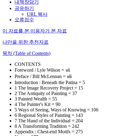
내책장담기
공유하기
URL 복사
오류접수
이 자료를 본 이용자가 본 자료
나만을 위한 추천자료
목차 (Table of Contents)
CONTENTS
Foreword / Lyle Wilson = ⅶ
Preface / Bill McLennan = ⅷ
Introduction : Beneath the Patina = 5
1 The Image Recovery Project = 15
2 The Antiquity of Painting = 37
3 Painted Wealth = 55
4 The Painter's Kit = 90
5 Ways of Seeing, Ways of Knowing = 106
6 Regional Styles of Painting = 143
7 The Hand of the Individual = 204
8 A Transforming Tradition = 242
Appendix : Chest-end Motifs = 275