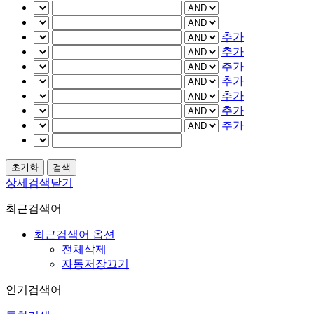
추가
추가
추가
추가
추가
추가
추가
상세검색닫기
최근검색어
최근검색어 옵션
전체삭제
자동저장끄기
인기검색어