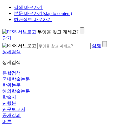
검색 바로가기
본문 바로가기(skip to content)
하단정보 바로가기
무엇을 찾고 계세요?
닫기
삭제
상세검색
상세검색
통합검색
국내학술논문
학위논문
해외학술논문
학술지
단행본
연구보고서
공개강의
버튼