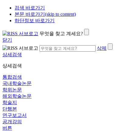
검색 바로가기
본문 바로가기(skip to content)
하단정보 바로가기
무엇을 찾고 계세요?
닫기
삭제
상세검색
상세검색
통합검색
국내학술논문
학위논문
해외학술논문
학술지
단행본
연구보고서
공개강의
버튼