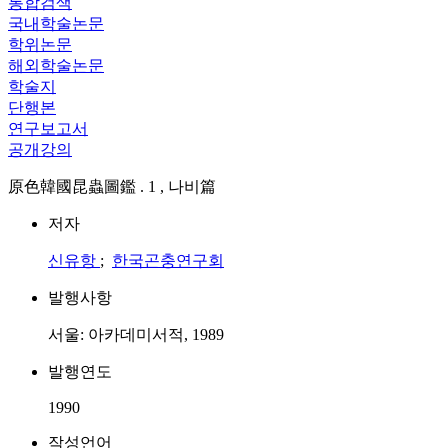
통합검색
국내학술논문
학위논문
해외학술논문
학술지
단행본
연구보고서
공개강의
原色韓國昆蟲圖鑑 . 1 , 나비篇
저자
신유항
;
한국곤충연구회
발행사항
서울: 아카데미서적, 1989
발행연도
1990
작성언어