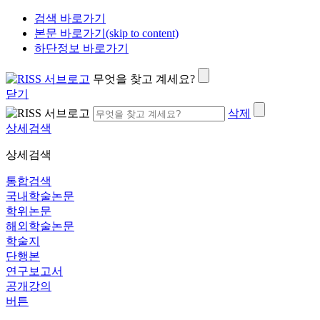
검색 바로가기
본문 바로가기(skip to content)
하단정보 바로가기
무엇을 찾고 계세요?
닫기
삭제
상세검색
상세검색
통합검색
국내학술논문
학위논문
해외학술논문
학술지
단행본
연구보고서
공개강의
버튼