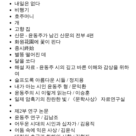
내일은 없다
비행기
호주머니
개
고향 집
산문 - 윤동주가 남긴 산문의 전부 4편
화원花園에 꽃이 핀다
종시終始
별똥 떨어진 데
달을 쏘다
해설 자료 - 윤동주 시의 깊고 바른 이해와 감상을 위하
여
슬프도록 아름다운 시들 / 정지용
내가 아는 시인 윤동주 형 / 문익환
윤동주의 시 이렇게 읽는다 / 이승훈
일제 암흑기의 찬란한 빛 / 《문학사상》 자료연구실
제2부 연구 논문
윤동주 연구 / 김남조
어두운 시대의 시인과 십자가 / 김용직
어둠 속에 익은 사상 / 김윤식