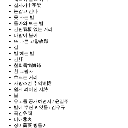
십자가十字架
눈감고 간다
못 자는 밤
돌아와 보는 밤
간판看板 없는 거리
바람이 불어
또 다른 고향故鄕
길
별 헤는 밤
간肝
참회록懺悔錄
흰 그림자
흐르는 거리
사랑스런 추억追憶
쉽게 씌어진 시詩
봄
유고를 공개하면서 / 윤일주
밤에 뿌린 씨앗들 / 김우규
곡간谷間
비애悲哀
장미薔薇 병들어