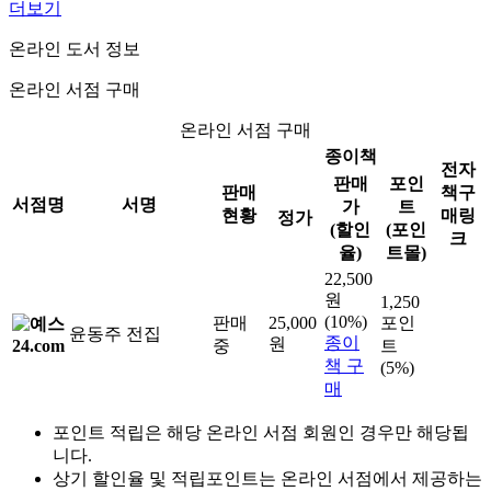
더보기
온라인 도서 정보
온라인 서점 구매
온라인 서점 구매
종이책
전자
판매
포인
판매
책구
서점명
서명
가
트
현황
매링
정가
(할인
(포인
크
율)
트몰)
22,500
원
1,250
(10%)
판매
25,000
포인
윤동주 전집
종이
원
중
트
책 구
(5%)
매
포인트 적립은 해당 온라인 서점 회원인 경우만 해당됩
니다.
상기 할인율 및 적립포인트는 온라인 서점에서 제공하는