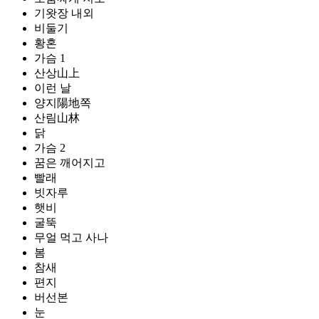
기왓장 내외
비둘기
황혼
가슴 1
산상山上
이런 날
양지陽地쪽
산림山林
닭
가슴 2
꿈은 깨어지고
빨래
빗자루
햇비
굴뚝
무얼 먹고 사나
봄
참새
편지
버선본
눈