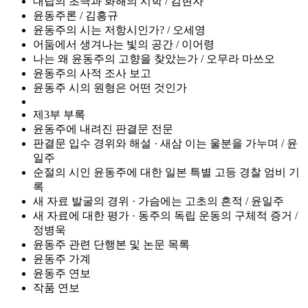
대립의 초극과 화해의 시학 / 김현자
윤동주론 / 김흥규
윤동주의 시는 저항시인가? / 오세영
어둠에서 생겨나는 빛의 공간 / 이어령
나는 왜 윤동주의 고향을 찾았는가 / 오무라 마쓰오
윤동주의 사적 조사 보고
윤동주 시의 원형은 어떤 것인가
제3부 부록
윤동주에 내려진 판결문 전문
판결문 입수 경위와 해설 · 새삼 이는 울분을 가누며 / 윤
일주
순절의 시인 윤동주에 대한 일본 특별 고등 경찰 엄비 기
록
새 자료 발굴의 경위 · 가슴에는 고초의 흔적 / 윤일주
새 자료에 대한 평가 · 동주의 독립 운동의 구체적 증거 /
정병욱
윤동주 관련 단행본 및 논문 목록
윤동주 가계
윤동주 연보
작품 연보