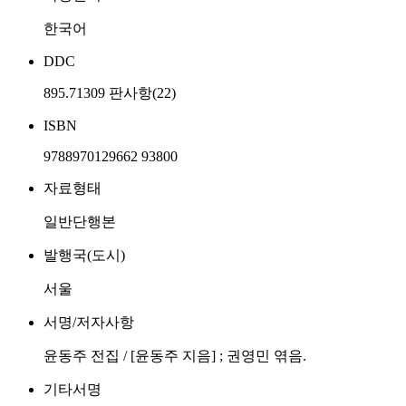
한국어
DDC
895.71309 판사항(22)
ISBN
9788970129662 93800
자료형태
일반단행본
발행국(도시)
서울
서명/저자사항
윤동주 전집 / [윤동주 지음] ; 권영민 엮음.
기타서명