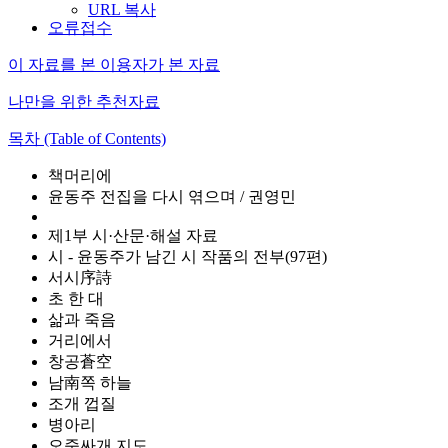
URL 복사
오류접수
이 자료를 본 이용자가 본 자료
나만을 위한 추천자료
목차 (Table of Contents)
책머리에
윤동주 전집을 다시 엮으며 / 권영민
제1부 시·산문·해설 자료
시 - 윤동주가 남긴 시 작품의 전부(97편)
서시序詩
초 한 대
삶과 죽음
거리에서
창공蒼空
남南쪽 하늘
조개 껍질
병아리
오줌싸개 지도