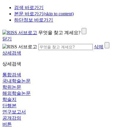
검색 바로가기
본문 바로가기(skip to content)
하단정보 바로가기
무엇을 찾고 계세요?
닫기
삭제
상세검색
상세검색
통합검색
국내학술논문
학위논문
해외학술논문
학술지
단행본
연구보고서
공개강의
버튼