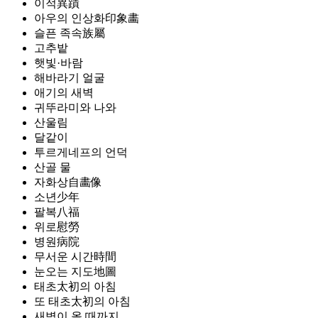
이적異蹟
아우의 인상화印象畵
슬픈 족속族屬
고추밭
햇빛·바람
해바라기 얼굴
애기의 새벽
귀뚜라미와 나와
산울림
달같이
투르게네프의 언덕
산골 물
자화상自畵像
소년少年
팔복八福
위로慰勞
병원病院
무서운 시간時間
눈오는 지도地圖
태초太初의 아침
또 태초太初의 아침
새벽이 올 때까지