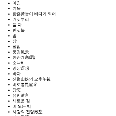
아침
겨울
황혼黃昏이 바다가 되어
거짓부리
둘 다
반딧불
밤
장
달밤
풍경風景
한란계寒暖計
소낙비
명상瞑想
바다
산협山俠의 오후午後
비로봉毘盧峯
창窓
유언遺言
새로운 길
비 오는 밤
사랑의 전당殿堂