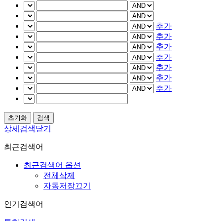
추가
추가
추가
추가
추가
추가
추가
상세검색닫기
최근검색어
최근검색어 옵션
전체삭제
자동저장끄기
인기검색어