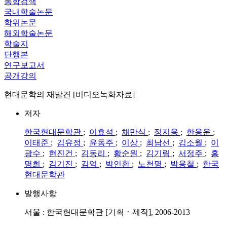
통합검색
국내학술논문
학위논문
해외학술논문
학술지
단행본
연구보고서
공개강의
현대문학의 재발견 [비디오녹화자료]
저자
한국현대문학관
;
이효석
;
채만식
;
정지용
;
한용운
;
이태준
;
김유정
;
윤동주
;
이상
;
최남선
;
김소월
;
이
광수
;
현진건
;
김동리
;
황순원
;
김기림
;
서정주
;
홍
명희
;
김기진
;
김억
;
박인환
;
노천명
;
박용철
;
한국
현대문학관
발행사항
서울 : 한국현대문학관 [기획ㆍ제작], 2006-2013