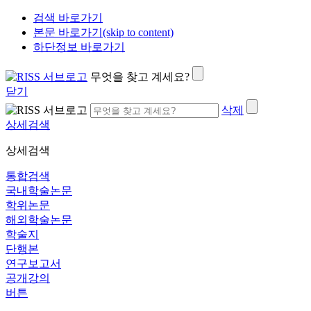
검색 바로가기
본문 바로가기(skip to content)
하단정보 바로가기
무엇을 찾고 계세요?
닫기
삭제
상세검색
상세검색
통합검색
국내학술논문
학위논문
해외학술논문
학술지
단행본
연구보고서
공개강의
버튼