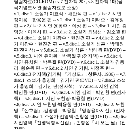
딸림자료(CD-ROM) : v.7 전자책 2매, v.8 전자책 1매(율
곡기념도서관 딸림자료로 소장)
v.1, disc.1. 소설가 이효석ㆍ채만식 편 -- v.1,disc.2. 시인
정지용ㆍ한용운 편 -- v.2, disc.1 소설가 이태준ㆍ김유정
편 -- v.2,disc.2. 시인 윤동주ㆍ이상 편 -- v.3,disc.1. 시인 김
영랑ㆍ이육사 편. -- v.3,disc.2. 소설가 최남선ㆍ김소월 편
-- v.4,disc.1. 소설가 이광수ㆍ현진건 편 -- v.4,disc.2. 소설
가 이광수ㆍ현진건 편 -- v.5,disc.1 소설가 심훈ㆍ박태원
편(전자책) -- v.5,disc.2. 소설가 심훈ㆍ박태원 편(DVD) --
v.5,disc.3. 시인 유치환ㆍ박목월 편(전자책) -- v.5,disc.4.
시인 유치환ㆍ박목월 편(DVD) -- v.6,disc.1. 소설가 김동
리, 황순원 편 -- v.6,disc.2 시인 김기림, 서정주 편 --
v.6,disc.3 전자책(김기림 『기상도』. 창문사, 1936) -- v.7,
disc.1. 소설가 홍명희ㆍ김기진 편(DVD) -- v.7,disc.2 소설
가 홍명희ㆍ김기진 편(전자책) -- v.7,disc.3. 시인 김억ㆍ
박인환 편(DVD) -- v.7,disc.4. 시인 김억ㆍ박인환 편(전자
책) -- v.8, disc.1. 시인 노천명·박용철 편(DVD) --
v.8,disc.1.시인 노천명·박용철 편(DVD) -- v.8,disc 2. 노천
명 『산호림』,김영랑ㆍ박용철 『영랑용아시선』(전자
책) -- v.9.disc 1. 소설가 전영택·손창섭 편(DVD) -- v.9,disc
2. 전영택『전영택창작선집』, 손창섭『비 오는 날』(전
자책)