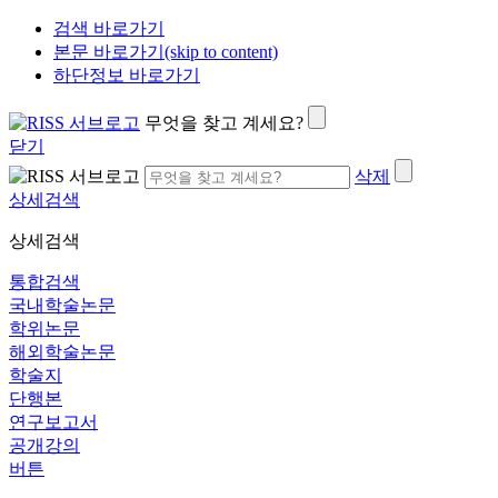
검색 바로가기
본문 바로가기(skip to content)
하단정보 바로가기
무엇을 찾고 계세요?
닫기
삭제
상세검색
상세검색
통합검색
국내학술논문
학위논문
해외학술논문
학술지
단행본
연구보고서
공개강의
버튼