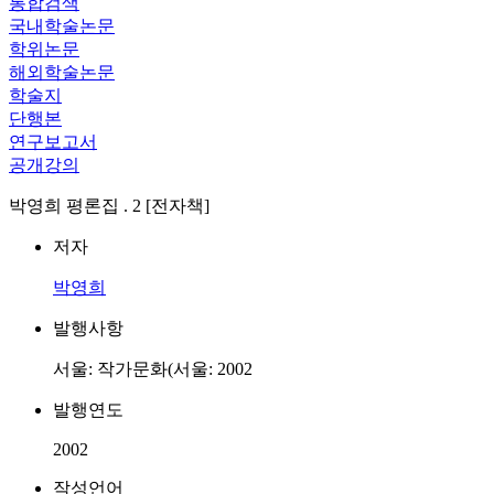
통합검색
국내학술논문
학위논문
해외학술논문
학술지
단행본
연구보고서
공개강의
박영희 평론집 . 2 [전자책]
저자
박영희
발행사항
서울: 작가문화(서울: 2002
발행연도
2002
작성언어