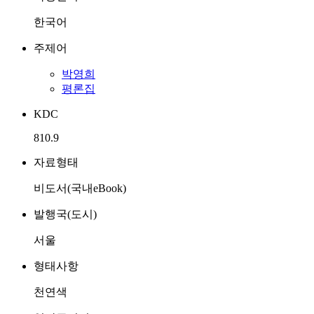
한국어
주제어
박영희
평론집
KDC
810.9
자료형태
비도서(국내eBook)
발행국(도시)
서울
형태사항
천연색