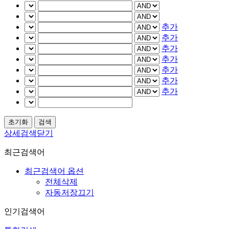
추가
추가
추가
추가
추가
추가
추가
상세검색닫기
최근검색어
최근검색어 옵션
전체삭제
자동저장끄기
인기검색어