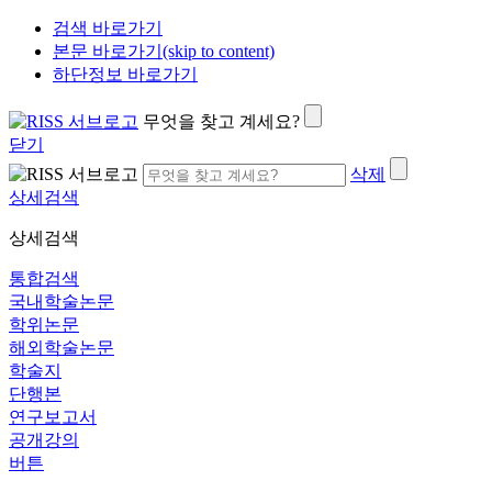
검색 바로가기
본문 바로가기(skip to content)
하단정보 바로가기
무엇을 찾고 계세요?
닫기
삭제
상세검색
상세검색
통합검색
국내학술논문
학위논문
해외학술논문
학술지
단행본
연구보고서
공개강의
버튼