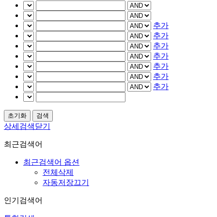
추가
추가
추가
추가
추가
추가
추가
상세검색닫기
최근검색어
최근검색어 옵션
전체삭제
자동저장끄기
인기검색어