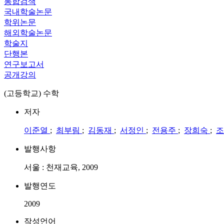
통합검색
국내학술논문
학위논문
해외학술논문
학술지
단행본
연구보고서
공개강의
(고등학교) 수학
저자
이준열
;
최부림
;
김동재
;
서정인
;
전용주
;
장희숙
;
조
발행사항
서울 : 천재교육, 2009
발행연도
2009
작성언어