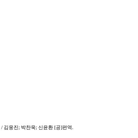
김웅진; 박찬욱; 신윤환 [공]편역.