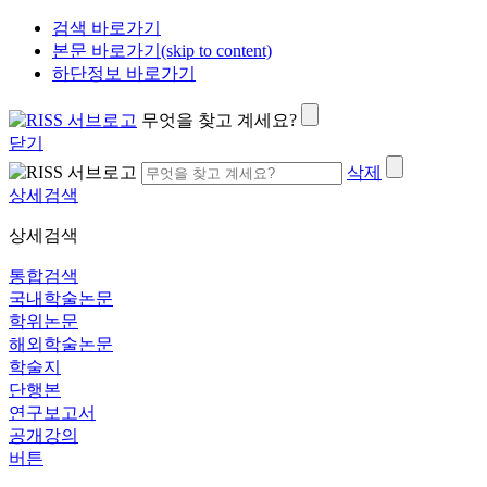
검색 바로가기
본문 바로가기(skip to content)
하단정보 바로가기
무엇을 찾고 계세요?
닫기
삭제
상세검색
상세검색
통합검색
국내학술논문
학위논문
해외학술논문
학술지
단행본
연구보고서
공개강의
버튼