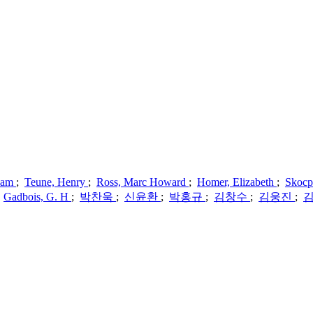
Adam
;
Teune, Henry
;
Ross, Marc Howard
;
Homer, Elizabeth
;
Skocp
;
Gadbois, G. H
;
박찬욱
;
신윤환
;
박홍규
;
김창수
;
김웅진
;