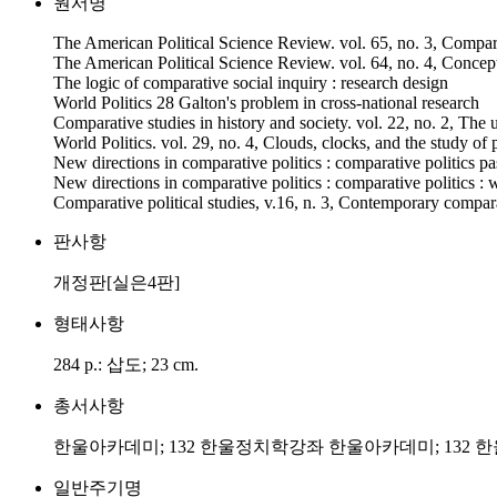
원서명
The American Political Science Review. vol. 65, no. 3, Compar
The American Political Science Review. vol. 64, no. 4, Concept
The logic of comparative social inquiry : research design
World Politics 28 Galton's problem in cross-national research
Comparative studies in history and society. vol. 22, no. 2, The 
World Politics. vol. 29, no. 4, Clouds, clocks, and the study of p
New directions in comparative politics : comparative politics pa
New directions in comparative politics : comparative politics 
Comparative political studies, v.16, n. 3, Contemporary compara
판사항
개정판[실은4판]
형태사항
284 p.: 삽도; 23 cm.
총서사항
한울아카데미; 132 한울정치학강좌 한울아카데미; 132
일반주기명