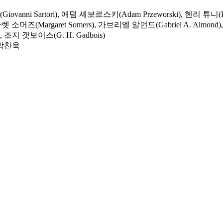
vanni Sartori), 애덤 셰보르스키(Adam Przeworski), 헨리 튜니(
가렛 소머즈(Margaret Somers), 가브리엘 알먼드(Gabriel A. Almond)
n), 조지 갯보이스(G. H. Gadbois)
 박찬욱