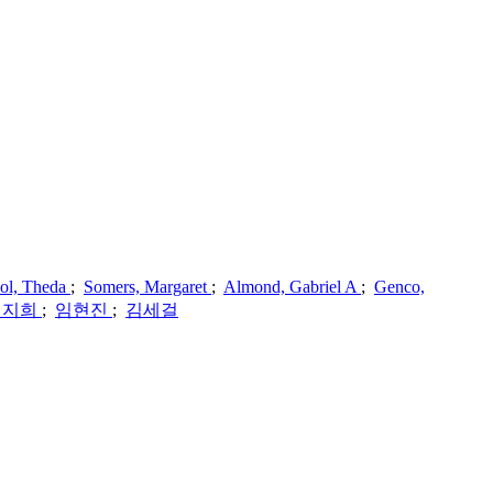
ol, Theda
;
Somers, Margaret
;
Almond, Gabriel A
;
Genco,
김지희
;
임현진
;
김세걸