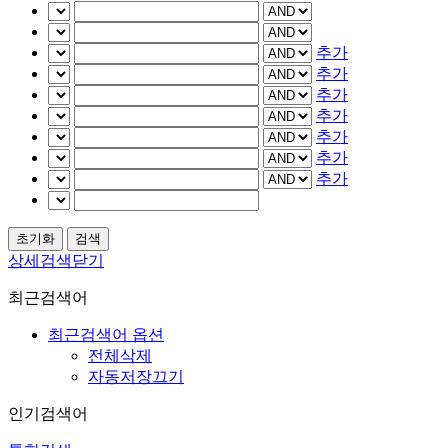
추가
추가
추가
추가
추가
추가
추가
상세검색닫기
최근검색어
최근검색어 옵션
전체삭제
자동저장끄기
인기검색어