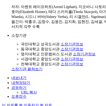
저자: 아렌트 레이프하트(Arend Lijphart), 지오바니 사토리(Gio
호머(Elizabeth Homer), 테다 스카치폴(Theda Skocpol), 마
Wiarda), 시드니 버바(Sidney Verba), 리 시겔먼(L. Sigelma
옮긴이: 박홍규, 김창수, 김웅진, 김지희, 임현진, 김세걸,
서지적 각주 수록
소장기관
국민대학교 성곡도서관
소장기관정보
동국대학교 중앙도서관
소장기관정보
명지대학교 인문캠퍼스 도서관
소장기관정보
서경대학교 중앙도서관
소장기관정보
전북대학교 중앙도서관
소장기관정보
소장기관 펼쳐보기
내보내기
내책장담기
공유하기
URL 복사
오류접수
이 자료를 본 이용자가 본 자료