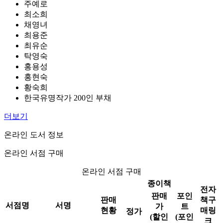
주예로
최소희
채영녀
최용준
최유순
탁영숙
홍용성
홍현숙
황숙희
한국유명작가 200인 부채
더보기
온라인 도서 정보
온라인 서점 구매
온라인 서점 구매
종이책
전자
판매
포인
판매
책구
서점명
서명
가
트
현황
매링
정가
(할인
(포인
크