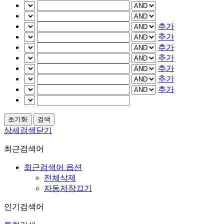
추가
추가
추가
추가
추가
추가
추가
상세검색닫기
최근검색어
최근검색어 옵션
전체삭제
자동저장끄기
인기검색어