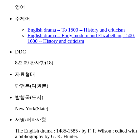
영어
주제어
English drama -- To 1500 -- History and criticism
English drama -- Early modern and Elizabethan, 1500-
1600 -- History and criticism
DDC
822.09 판사항(18)
자료형태
단행본(다권본)
발행국(도시)
New York(State)
서명/저자사항
The English drama : 1485-1585 / by F. P. Wilson ; edited with
a bibliography by G. K. Hunter.