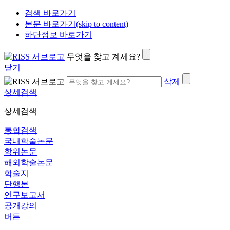
검색 바로가기
본문 바로가기(skip to content)
하단정보 바로가기
무엇을 찾고 계세요?
닫기
삭제
상세검색
상세검색
통합검색
국내학술논문
학위논문
해외학술논문
학술지
단행본
연구보고서
공개강의
버튼