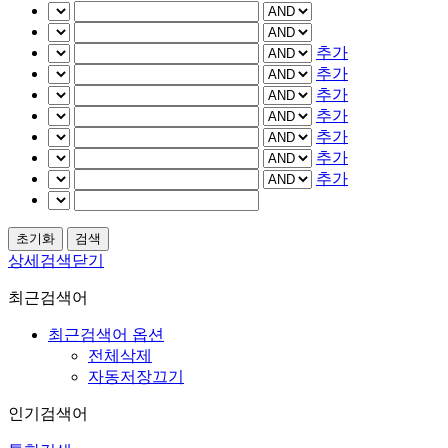
추가
추가
추가
추가
추가
추가
추가
상세검색닫기
최근검색어
최근검색어 옵션
전체삭제
자동저장끄기
인기검색어