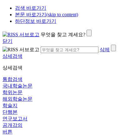
검색 바로가기
본문 바로가기(skip to content)
하단정보 바로가기
무엇을 찾고 계세요?
닫기
삭제
상세검색
상세검색
통합검색
국내학술논문
학위논문
해외학술논문
학술지
단행본
연구보고서
공개강의
버튼