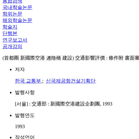
통합검색
국내학술논문
학위논문
해외학술논문
학술지
단행본
연구보고서
공개강의
(首都圈 新國際空港 連陸橋 建設) 交通影響評價 : 條件附 書面
저자
한국 교통부
;
신국제공항건설기획단
발행사항
[서울] : 交通部 : 新國際空港建設企劃團, 1993
발행연도
1993
작성언어