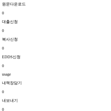
원문다운로드
0
대출신청
0
복사신청
0
EDDS신청
0
usage
내책장담기
0
내보내기
0