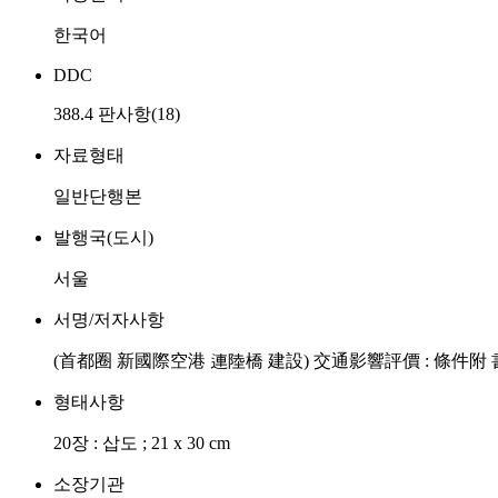
한국어
DDC
388.4 판사항(18)
자료형태
일반단행본
발행국(도시)
서울
서명/저자사항
(首都圈 新國際空港 連陸橋 建設) 交通影響評價 : 條件附
형태사항
20장 : 삽도 ; 21 x 30 cm
소장기관