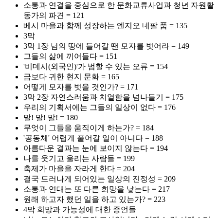
소통과 연결을 중심으로 한 문화교류사업과 청년 자원활
동가의 파견 = 121
베시 마을과 함께 성장하는 엔지오 네팔 품 = 135
3막
3막 1장 남의 땅에 들어갈 땐 모자를 벗어라 = 149
그들의 삶에 끼어들다 = 151
'비뎨시(외국인)'가 범할 수 있는 오류 = 154
금보다 귀한 현지 문화 = 165
어떻게 모자를 벗을 것인가? = 171
3막 2장 자연스러움과 치열함을 넘나들기 = 175
우리의 기획서에는 그들의 일상이 없다 = 176
말! 말! 말! = 180
무엇이 그들을 움직이게 하는가? = 184
'공동체' 어렵게 풀어갈 일이 아니다 = 188
아름다운 결과는 눈에 보이지 않는다 = 194
나를 웃기고 울리는 사람들 = 199
축제가 마을을 자라게 한다 = 204
결국 드러나게 되어있는 일상의 진정성 = 209
소통과 연대는 또 다른 희망을 낳는다 = 217
원래 하고자 했던 일을 하고 있는가? = 223
4막 희망과 가능성에 대한 증언들