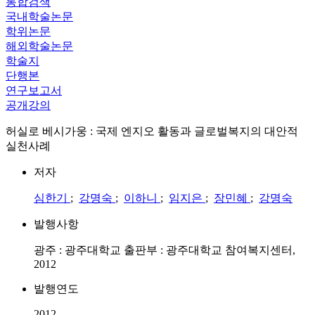
통합검색
국내학술논문
학위논문
해외학술논문
학술지
단행본
연구보고서
공개강의
허실로 베시가웅 : 국제 엔지오 활동과 글로벌복지의 대안적
실천사례
저자
심한기
;
강명숙
;
이하니
;
임지은
;
장민혜
;
강명숙
발행사항
광주 : 광주대학교 출판부 : 광주대학교 참여복지센터,
2012
발행연도
2012