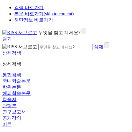
검색 바로가기
본문 바로가기(skip to content)
하단정보 바로가기
무엇을 찾고 계세요?
닫기
삭제
상세검색
상세검색
통합검색
국내학술논문
학위논문
해외학술논문
학술지
단행본
연구보고서
공개강의
버튼