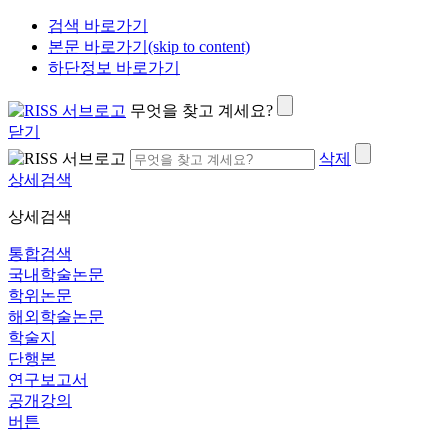
검색 바로가기
본문 바로가기(skip to content)
하단정보 바로가기
무엇을 찾고 계세요?
닫기
삭제
상세검색
상세검색
통합검색
국내학술논문
학위논문
해외학술논문
학술지
단행본
연구보고서
공개강의
버튼