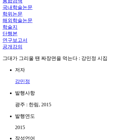
통합검색
국내학술논문
학위논문
해외학술논문
학술지
단행본
연구보고서
공개강의
그대가 그리울 땐 짜장면을 먹는다 : 강민정 시집
저자
강민정
발행사항
광주 : 한림, 2015
발행연도
2015
작성언어