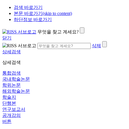
검색 바로가기
본문 바로가기(skip to content)
하단정보 바로가기
무엇을 찾고 계세요?
닫기
삭제
상세검색
상세검색
통합검색
국내학술논문
학위논문
해외학술논문
학술지
단행본
연구보고서
공개강의
버튼