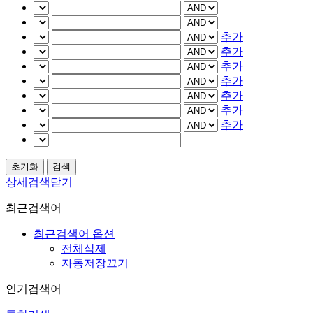
추가
추가
추가
추가
추가
추가
추가
상세검색닫기
최근검색어
최근검색어 옵션
전체삭제
자동저장끄기
인기검색어