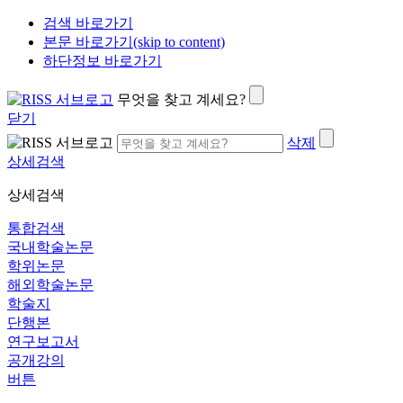
검색 바로가기
본문 바로가기(skip to content)
하단정보 바로가기
무엇을 찾고 계세요?
닫기
삭제
상세검색
상세검색
통합검색
국내학술논문
학위논문
해외학술논문
학술지
단행본
연구보고서
공개강의
버튼