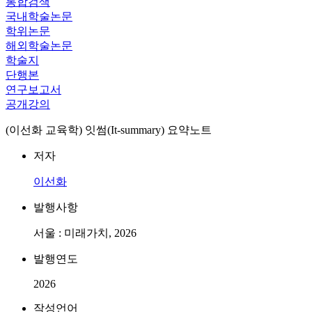
통합검색
국내학술논문
학위논문
해외학술논문
학술지
단행본
연구보고서
공개강의
(이선화 교육학) 잇썸(It-summary) 요약노트
저자
이선화
발행사항
서울 : 미래가치, 2026
발행연도
2026
작성언어