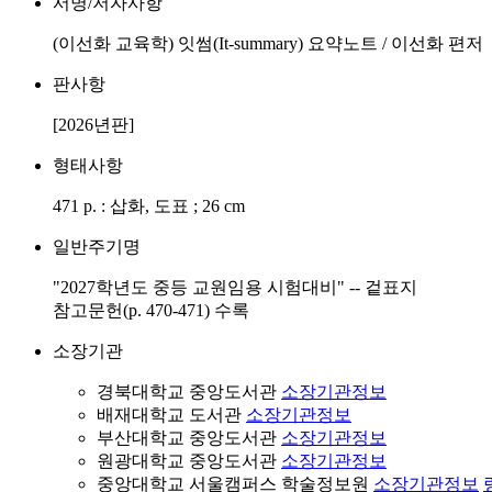
서명/저자사항
(이선화 교육학) 잇썸(It-summary) 요약노트 / 이선화 편저
판사항
[2026년판]
형태사항
471 p. : 삽화, 도표 ; 26 cm
일반주기명
"2027학년도 중등 교원임용 시험대비" -- 겉표지
참고문헌(p. 470-471) 수록
소장기관
경북대학교 중앙도서관
소장기관정보
배재대학교 도서관
소장기관정보
부산대학교 중앙도서관
소장기관정보
원광대학교 중앙도서관
소장기관정보
중앙대학교 서울캠퍼스 학술정보원
소장기관정보