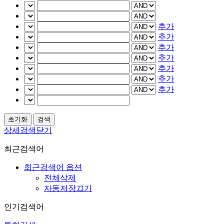
추가
추가
추가
추가
추가
추가
추가
상세검색닫기
최근검색어
최근검색어 옵션
전체삭제
자동저장끄기
인기검색어