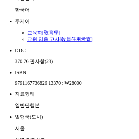
한국어
주제어
교육학[敎育學]
교원 임용 고사[敎員任用考査]
DDC
370.76 판사항(23)
ISBN
9791167736826 13370 : ₩28000
자료형태
일반단행본
발행국(도시)
서울