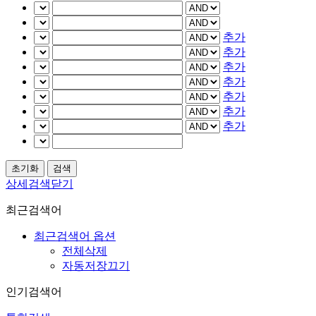
추가
추가
추가
추가
추가
추가
추가
상세검색닫기
최근검색어
최근검색어 옵션
전체삭제
자동저장끄기
인기검색어