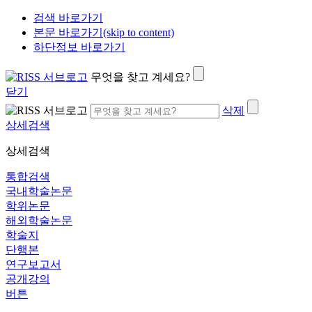
검색 바로가기
본문 바로가기(skip to content)
하단정보 바로가기
무엇을 찾고 계세요?
닫기
삭제
상세검색
상세검색
통합검색
국내학술논문
학위논문
해외학술논문
학술지
단행본
연구보고서
공개강의
버튼