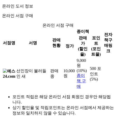
온라인 도서 정보
온라인 서점 구매
온라인 서점 구매
종이책
전자
판매
포인
판매
책구
서점명
서명
가
트
현황
매링
정가
(할인
(포인
크
율)
트몰)
9,000
원
500 포
(10%)
선인장이 불러들
판매
10,000
인트
종이
원
인 새
중
(5%)
책 구
매
포인트 적립은 해당 온라인 서점 회원인 경우만 해당됩
니다.
상기 할인율 및 적립포인트는 온라인 서점에서 제공하는
정보와 일치하지 않을 수 있습니다.