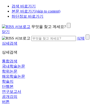
검색 바로가기
본문 바로가기(skip to content)
하단정보 바로가기
무엇을 찾고 계세요?
닫기
삭제
상세검색
상세검색
통합검색
국내학술논문
학위논문
해외학술논문
학술지
단행본
연구보고서
공개강의
버튼