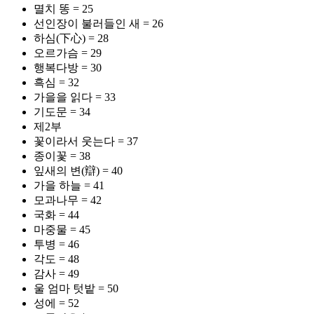
멸치 똥 = 25
선인장이 불러들인 새 = 26
하심(下心) = 28
오르가슴 = 29
행복다방 = 30
흑심 = 32
가을을 읽다 = 33
기도문 = 34
제2부
꽃이라서 웃는다 = 37
종이꽃 = 38
잎새의 변(辯) = 40
가을 하늘 = 41
모과나무 = 42
국화 = 44
마중물 = 45
투병 = 46
각도 = 48
감사 = 49
울 엄마 텃밭 = 50
성에 = 52