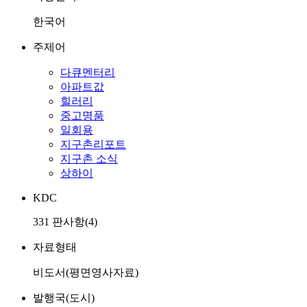
한국어
주제어
다큐멘터리
아파트값
힐러리
중고명품
일회용
지구촌리포트
지구촌 소식
상하이
KDC
331 판사항(4)
자료형태
비도서(평면영사자료)
발행국(도시)