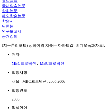
통합검색
국내학술논문
학위논문
해외학술논문
학술지
단행본
연구보고서
공개강의
(지구촌리포트) 상하이의 치솟는 아파트값 [비디오녹화자료].
저자
MBC프로덕션
;
MBC프로덕션
발행사항
서울 : MBC프로덕션, 2005,2006
발행연도
2005
작성언어