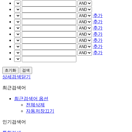
추가
추가
추가
추가
추가
추가
추가
상세검색닫기
최근검색어
최근검색어 옵션
전체삭제
자동저장끄기
인기검색어