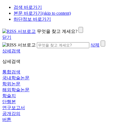
검색 바로가기
본문 바로가기(skip to content)
하단정보 바로가기
무엇을 찾고 계세요?
닫기
삭제
상세검색
상세검색
통합검색
국내학술논문
학위논문
해외학술논문
학술지
단행본
연구보고서
공개강의
버튼