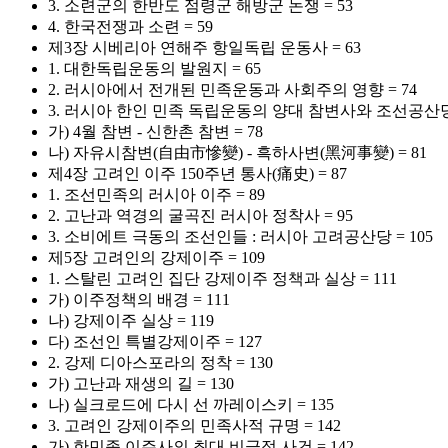
3. 소련군의 한반도 점령군 해방군 논쟁 = 53
4. 한국전쟁과 소련 = 59
제3장 시베리아 연해주 항일독립 운동사 = 63
1. 대한독립운동의 발원지 = 65
2. 러시아에서 전개된 민족운동과 사회주의 영향 = 74
3. 러시아 한인 민족 독립운동의 양대 참변사와 조선공산당 
가) 4월 참변 - 신한촌 참변 = 78
나) 자유시참변(自由市慘變) - 흑하사변(黑河事變) = 81
제4장 고려인 이주 150주년 통사(痛史) = 87
1. 조선민족의 러시아 이주 = 89
2. 고난과 역경의 굴곡진 러시아 정착사 = 95
3. 소비에트 극동의 조선인들 : 러시아 고려공산당 = 105
제5장 고려인의 강제이주 = 109
1. 스탈린 고려인 집단 강제이주 정책과 실상 = 111
가) 이주정책의 배경 = 111
나) 강제이주 실상 = 119
다) 조선인 특별강제이주 = 127
2. 강제 디아스포라의 정착 = 130
가) 고난과 재생의 길 = 130
나) 실크로드에 다시 선 까레이스키 = 135
3. 고려인 강제이주의 민족사적 규명 = 142
가) 한민족 이주사의 최대 비극적 사건 = 142