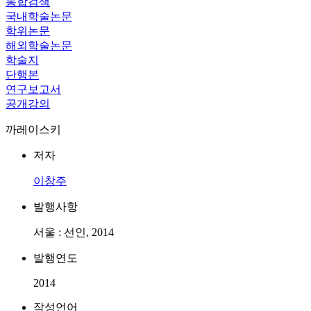
통합검색
국내학술논문
학위논문
해외학술논문
학술지
단행본
연구보고서
공개강의
까레이스키
저자
이창주
발행사항
서울 : 선인, 2014
발행연도
2014
작성언어