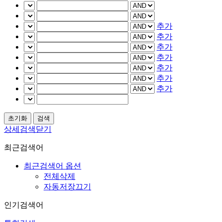
추가
추가
추가
추가
추가
추가
추가
상세검색닫기
최근검색어
최근검색어 옵션
전체삭제
자동저장끄기
인기검색어