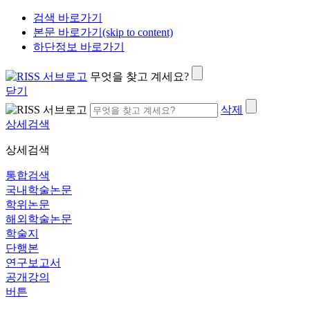
검색 바로가기
본문 바로가기(skip to content)
하단정보 바로가기
무엇을 찾고 계세요?
닫기
삭제
상세검색
상세검색
통합검색
국내학술논문
학위논문
해외학술논문
학술지
단행본
연구보고서
공개강의
버튼