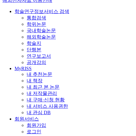
해외전자자료 이용안내
학술연구정보서비스 검색
통합검색
학위논문
국내학술논문
해외학술논문
학술지
단행본
연구보고서
공개강의
MyRISS
내 추천논문
내 책장
내 최근 본 논문
내 저작물관리
내 구매·신청 현황
내 서비스 사용권한
내 관심 DB
회원서비스
회원가입
로그인