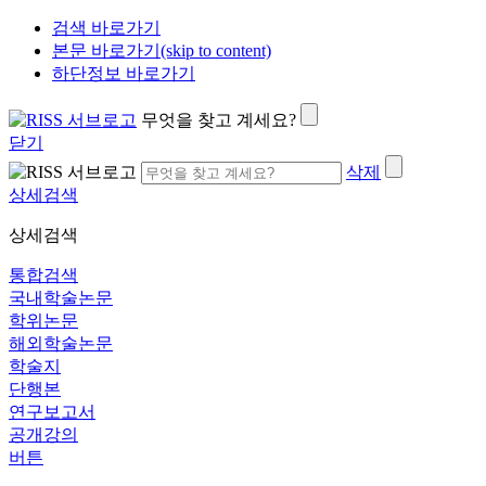
검색 바로가기
본문 바로가기(skip to content)
하단정보 바로가기
무엇을 찾고 계세요?
닫기
삭제
상세검색
상세검색
통합검색
국내학술논문
학위논문
해외학술논문
학술지
단행본
연구보고서
공개강의
버튼