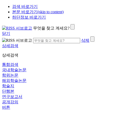
검색 바로가기
본문 바로가기(skip to content)
하단정보 바로가기
무엇을 찾고 계세요?
닫기
삭제
상세검색
상세검색
통합검색
국내학술논문
학위논문
해외학술논문
학술지
단행본
연구보고서
공개강의
버튼