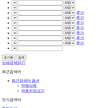
추가
추가
추가
추가
추가
추가
추가
상세검색닫기
최근검색어
최근검색어 옵션
전체삭제
자동저장끄기
인기검색어