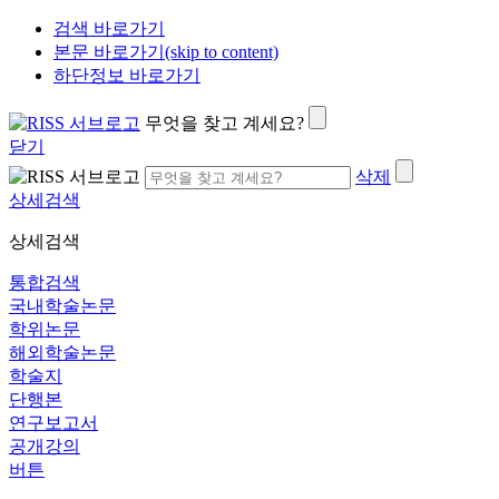
검색 바로가기
본문 바로가기(skip to content)
하단정보 바로가기
무엇을 찾고 계세요?
닫기
삭제
상세검색
상세검색
통합검색
국내학술논문
학위논문
해외학술논문
학술지
단행본
연구보고서
공개강의
버튼