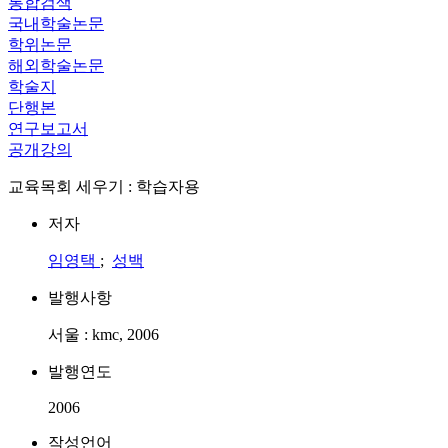
통합검색
국내학술논문
학위논문
해외학술논문
학술지
단행본
연구보고서
공개강의
교육목회 세우기 : 학습자용
저자
임영택
;
성백
발행사항
서울 : kmc, 2006
발행연도
2006
작성언어