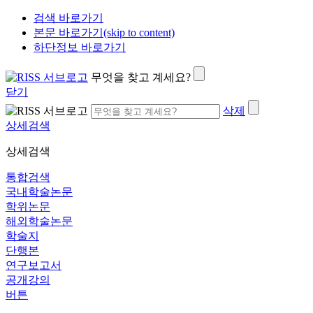
검색 바로가기
본문 바로가기(skip to content)
하단정보 바로가기
무엇을 찾고 계세요?
닫기
삭제
상세검색
상세검색
통합검색
국내학술논문
학위논문
해외학술논문
학술지
단행본
연구보고서
공개강의
버튼