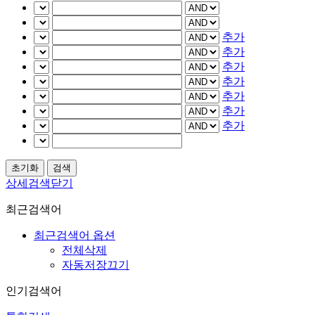
추가
추가
추가
추가
추가
추가
추가
상세검색닫기
최근검색어
최근검색어 옵션
전체삭제
자동저장끄기
인기검색어