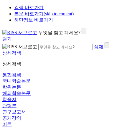
검색 바로가기
본문 바로가기(skip to content)
하단정보 바로가기
무엇을 찾고 계세요?
닫기
삭제
상세검색
상세검색
통합검색
국내학술논문
학위논문
해외학술논문
학술지
단행본
연구보고서
공개강의
버튼