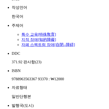
작성언어
한국어
주제어
특수 교육[特殊敎育]
지적 장애[知的障礙]
자폐 스펙트럼 장애[自閉--障碍]
DDC
371.92 판사항(23)
ISBN
9788963563367 93370 : ₩12000
자료형태
일반단행본
발행국(도시)