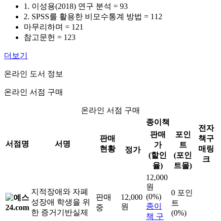
1. 이성용(2018) 연구 분석 = 93
2. SPSS를 활용한 비모수통계 방법 = 112
마무리하며 = 121
참고문헌 = 123
더보기
온라인 도서 정보
온라인 서점 구매
온라인 서점 구매
종이책
전자
판매
포인
판매
책구
서점명
서명
가
트
현황
매링
정가
(할인
(포인
크
율)
트몰)
12,000
원
지적장애와 자폐
0 포인
(0%)
판매
12,000
성장애 학생을 위
트
종이
원
중
한 증거기반실제
(0%)
책 구