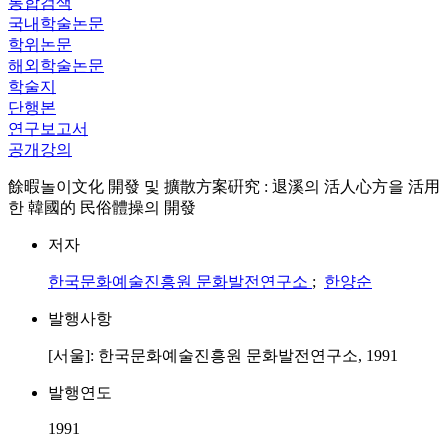
통합검색
국내학술논문
학위논문
해외학술논문
학술지
단행본
연구보고서
공개강의
餘暇놀이文化 開發 및 擴散方案硏究 : 退溪의 活人心方을 活用
한 韓國的 民俗體操의 開發
저자
한국문화예술진흥원 문화발전연구소
;
한양순
발행사항
[서울]: 한국문화예술진흥원 문화발전연구소, 1991
발행연도
1991