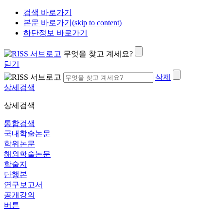
검색 바로가기
본문 바로가기(skip to content)
하단정보 바로가기
무엇을 찾고 계세요?
닫기
삭제
상세검색
상세검색
통합검색
국내학술논문
학위논문
해외학술논문
학술지
단행본
연구보고서
공개강의
버튼