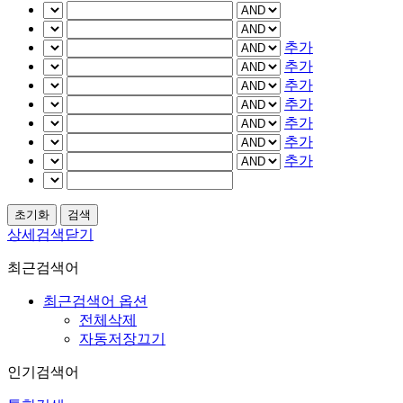
추가
추가
추가
추가
추가
추가
추가
상세검색닫기
최근검색어
최근검색어 옵션
전체삭제
자동저장끄기
인기검색어