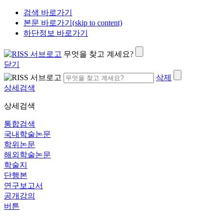
검색 바로가기
본문 바로가기(skip to content)
하단정보 바로가기
무엇을 찾고 계세요?
닫기
삭제
상세검색
상세검색
통합검색
국내학술논문
학위논문
해외학술논문
학술지
단행본
연구보고서
공개강의
버튼