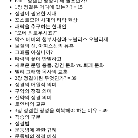
Part 1 정결한 영성이 왜 필요한가?
1장 정결은 어디에 있는가? = 15
정결이 필요한 시대
포스트모던 시대의 타락 현상
쾌락을 추구하는 현대인
"오빠 외로우시죠?"
막스 베버의 청부사상과 노블리스 오블리제
물질의 신, 아피스신의 유혹
그때를 아십니까?
타락의 꽃이 만발하고
새로운 문명 충돌, 경건 문화 vs. 퇴폐 문화
빌리 그래함 목사의 교훈
2장 정결이란 무엇인가? = 39
정결의 어원적 의미
구약의 정결 의미
신약의 정결 의미
토인비의 교훈
3장 정결한 영성을 회복해야 하는 이유 = 49
짐승의 구분
정결법
문둥병에 관한 규례
문둥병의 정결 예식