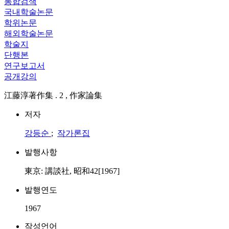
통합검색
국내학술논문
학위논문
해외학술논문
학술지
단행본
연구보고서
공개강의
江藤淳著作集 . 2 , 作家論集
저자
강등순
;
작가론집
발행사항
東京: 講談社, 昭和42[1967]
발행연도
1967
작성언어