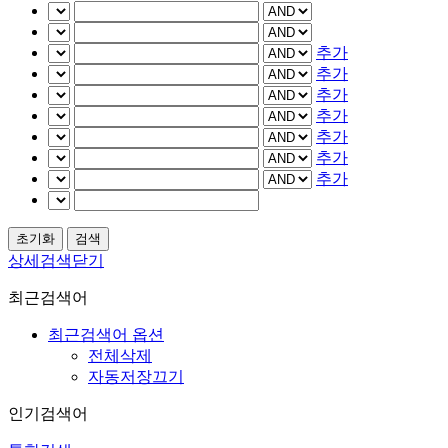
추가
추가
추가
추가
추가
추가
추가
상세검색닫기
최근검색어
최근검색어 옵션
전체삭제
자동저장끄기
인기검색어