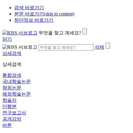
검색 바로가기
본문 바로가기(skip to content)
하단정보 바로가기
무엇을 찾고 계세요?
닫기
삭제
상세검색
상세검색
통합검색
국내학술논문
학위논문
해외학술논문
학술지
단행본
연구보고서
공개강의
버튼