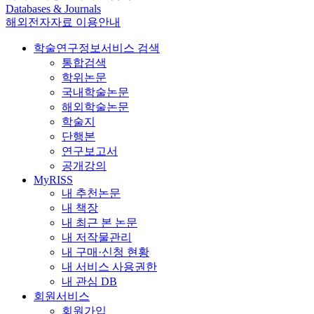
Databases & Journals
해외전자자료 이용안내
학술연구정보서비스 검색
통합검색
학위논문
국내학술논문
해외학술논문
학술지
단행본
연구보고서
공개강의
MyRISS
내 추천논문
내 책장
내 최근 본 논문
내 저작물관리
내 구매·신청 현황
내 서비스 사용권한
내 관심 DB
회원서비스
회원가입