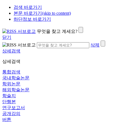
검색 바로가기
본문 바로가기(skip to content)
하단정보 바로가기
무엇을 찾고 계세요?
닫기
삭제
상세검색
상세검색
통합검색
국내학술논문
학위논문
해외학술논문
학술지
단행본
연구보고서
공개강의
버튼