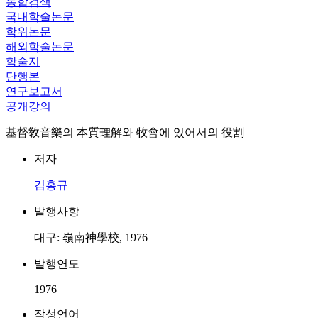
통합검색
국내학술논문
학위논문
해외학술논문
학술지
단행본
연구보고서
공개강의
基督敎音樂의 本質理解와 牧會에 있어서의 役割
저자
김홍규
발행사항
대구: 嶺南神學校, 1976
발행연도
1976
작성언어