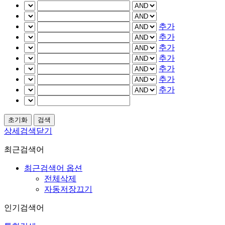
추가
추가
추가
추가
추가
추가
추가
상세검색닫기
최근검색어
최근검색어 옵션
전체삭제
자동저장끄기
인기검색어