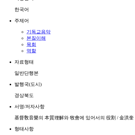
한국어
주제어
기독교음악
본질이해
목회
역할
자료형태
일반단행본
발행국(도시)
경상북도
서명/저자사항
基督敎音樂의 本質理解와 牧會에 있어서의 役割 / 金洪奎
형태사항