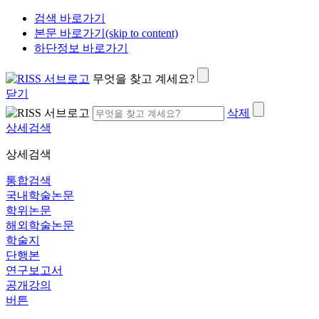
검색 바로가기
본문 바로가기(skip to content)
하단정보 바로가기
무엇을 찾고 계세요?
닫기
삭제
상세검색
상세검색
통합검색
국내학술논문
학위논문
해외학술논문
학술지
단행본
연구보고서
공개강의
버튼