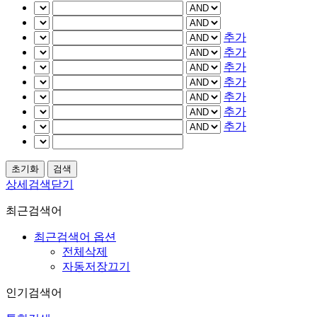
추가
추가
추가
추가
추가
추가
추가
상세검색닫기
최근검색어
최근검색어 옵션
전체삭제
자동저장끄기
인기검색어